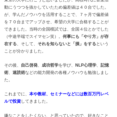
動にうつつを抜かしていたため偏差値は
４０台
でした。
が、学んだノウハウを活用することで、
７ヶ月
で偏差値
を
７０台
までアップさせ、希望の大学に合格することが
できました。当時の全国模試では、全国４位とかでした
（中途半端でスイマセン笑）。
何事にも「やり方」が存
在する
、そして、
それを知らないと「損」をする
という
ことが分かりました。
その後、
自己啓発
、
成功哲学
を学び、
NLP心理学
、
記憶
術
、
速読術
などの能力開発の各種ノウハウも勉強しまし
た。
これまでに、
本や教材、セミナーなどには数百万円レベ
ルで投資
してきました。
嫌なことをしたくない、と思っていたので、好きなこと