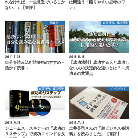
れなければ、一生貧乏でいるしか
は間違う！陥りやすい思考のワ
ない。』【書評】
ナ」
読書術
自己啓発、成功哲学
2014.7.21
2018.11.15
自分を読み込む読書術のすすめ～
【成功法則】成功する人と成功し
活かす読書～
ない人の決定的な違いとは？～成
功者の共通点
自己啓発、成功哲学
ブックガイド
2012.9.19
2012.7.12
ジェームス・スキナーの『成功の
土井英司さんの『超ビジネス書講
９ステップ』で成功マインドを反
義』を読みました。【書評】