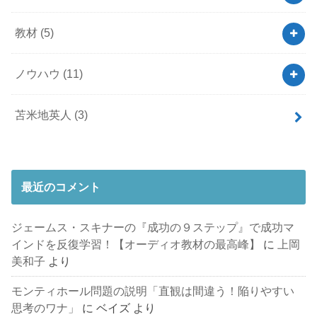
教材
(5)
ノウハウ
(11)
苫米地英人
(3)
最近のコメント
ジェームス・スキナーの『成功の９ステップ』で成功マ
インドを反復学習！【オーディオ教材の最高峰】
に
上岡
美和子
より
モンティホール問題の説明「直観は間違う！陥りやすい
思考のワナ」
に
ベイズ
より