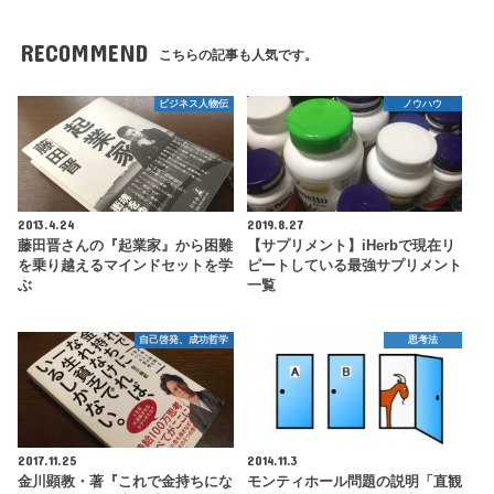
RECOMMEND
こちらの記事も人気です。
ビジネス人物伝
ノウハウ
2013.4.24
2019.8.27
藤田晋さんの『起業家』から困難
【サプリメント】iHerbで現在リ
を乗り越えるマインドセットを学
ピートしている最強サプリメント
ぶ
一覧
自己啓発、成功哲学
思考法
2017.11.25
2014.11.3
金川顕教・著『これで金持ちにな
モンティホール問題の説明「直観