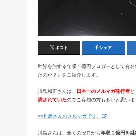
ポスト
シェア
世界を旅する年収１億円ブロガーとして有名
たのか？』をご紹介します。
川島和正さんは、
日本一のメルマガ発行者
と
演されてい
た
のでご存知の方も多いと思いま
>>川島さんのメルマガです。
川島さんは、全くのゼロから
年収１億円を継