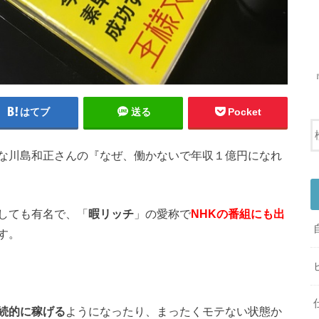
はてブ
送る
Pocket
な川島和正さんの『なぜ、働かないで年収１億円になれ
しても有名で、「
暇リッチ
」の愛称で
NHKの番組にも出
す。
続的に稼げる
ようになったり、まったくモテない状態か