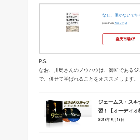
なぜ、働かないで年
posted with
カエレバ
楽天市場
P.S.
なお、川島さんのノウハウは、師匠である
ジ
で、併せて学ばれることをオススメします。
ジェームス・スキ
習！【オーディオ
2012年9月19日