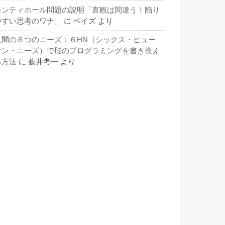
モンティホール問題の説明「直観は間違う！陥り
やすい思考のワナ」
に
ベイズ
より
人間の６つのニーズ：６HN（シックス・ヒュー
マン・ニーズ）で脳のプログラミングを書き換え
る方法
に
藤井考一
より