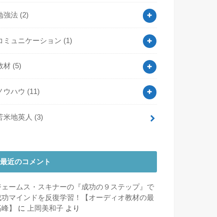
勉強法
(2)
コミュニケーション
(1)
教材
(5)
ノウハウ
(11)
苫米地英人
(3)
最近のコメント
ジェームス・スキナーの『成功の９ステップ』で
成功マインドを反復学習！【オーディオ教材の最
高峰】
に
上岡美和子
より