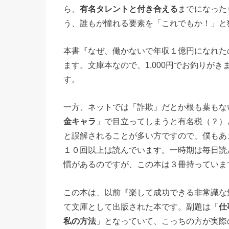
ら、
有名タレントと付き合える
までになった
う、誰もが憧れる要素を「これでもか！」と
本書『なぜ、働かないで年収１億円になれた
ます。文庫本なので、1,000円でお釣りが
す。
一方、ネットでは「詐欺」だとか根も葉もな
金キャラ
」で目立ってしまうと有名税（？）
と誤解されることが多い方ですので、僕もあ
１０回以上は読んでいます。一時期は毎日読
慣があるのですが、この本は３冊持っていま
この本は、以前『楽して成功できる非常識な
て文庫として出版された本です。副題は「
仕
私の方法
」となっていて、こっちの方が実際