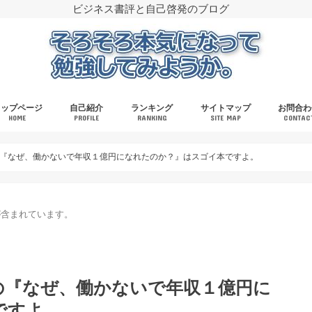
ビジネス書評と自己啓発のブログ
トップページ
自己紹介
ランキング
サイトマップ
お問合わ
HOME
PROFILE
RANKING
SITE MAP
CONTAC
『なぜ、働かないで年収１億円になれたのか？』はスゴイ本ですよ。
が含まれています。
の『なぜ、働かないで年収１億円に
ですよ。