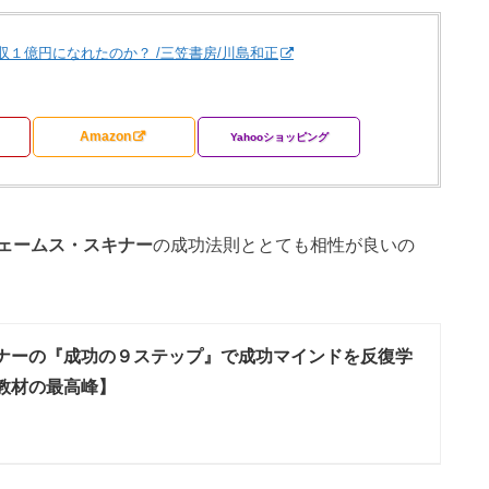
収１億円になれたのか？ /三笠書房/川島和正
Amazon
Yahooショッピング
ェームス・スキナー
の成功法則ととても相性が良いの
ナーの『成功の９ステップ』で成功マインドを反復学
教材の最高峰】