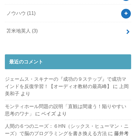
ノウハウ
(11)
苫米地英人
(3)
最近のコメント
ジェームス・スキナーの『成功の９ステップ』で成功マ
インドを反復学習！【オーディオ教材の最高峰】
に
上岡
美和子
より
モンティホール問題の説明「直観は間違う！陥りやすい
思考のワナ」
に
ベイズ
より
人間の６つのニーズ：６HN（シックス・ヒューマン・ニ
ーズ）で脳のプログラミングを書き換える方法
に
藤井考