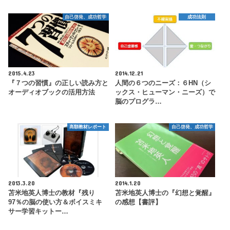
自己啓発、成功哲学
成功法則
2015.4.23
2014.12.21
『７つの習慣』の正しい読み方と
人間の６つのニーズ：６HN（シ
オーディオブックの活用方法
ックス・ヒューマン・ニーズ）で
脳のプログラ…
高額教材レポート
自己啓発、成功哲学
2013.3.20
2014.1.20
苫米地英人博士の教材『残り
苫米地英人博士の『幻想と覚醒』
97％の脳の使い方＆ボイスミキ
の感想【書評】
サー学習キットー…