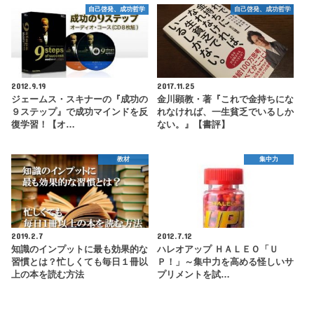
自己啓発、成功哲学
自己啓発、成功哲学
2012.9.19
2017.11.25
ジェームス・スキナーの『成功の
金川顕教・著『これで金持ちにな
９ステップ』で成功マインドを反
れなければ、一生貧乏でいるしか
復学習！【オ…
ない。』【書評】
教材
集中力
2019.2.7
2012.7.12
知識のインプットに最も効果的な
ハレオアップ ＨＡＬＥＯ「Ｕ
習慣とは？忙しくても毎日１冊以
Ｐ！」～集中力を高める怪しいサ
上の本を読む方法
プリメントを試…