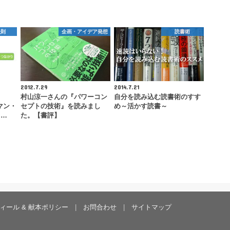
法則
企画・アイデア発想
読書術
2012.7.29
2014.7.21
６
村山涼一さんの『パワーコン
自分を読み込む読書術のすす
マン・
セプトの技術』を読みまし
め～活かす読書～
ラ…
た。【書評】
ィール & 献本ポリシー
お問合わせ
サイトマップ