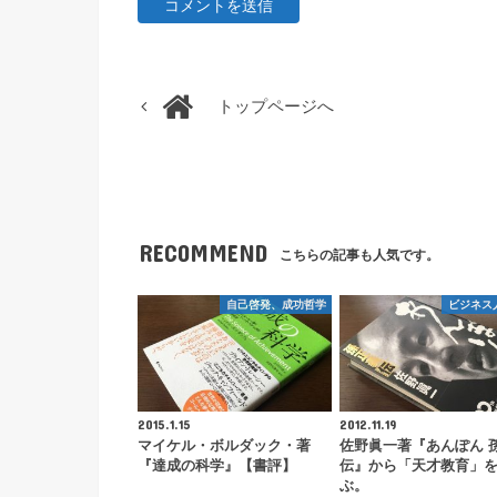
トップページへ
RECOMMEND
こちらの記事も人気です。
自己啓発、成功哲学
ビジネス
2015.1.15
2012.11.19
マイケル・ボルダック・著
佐野眞一著『あんぽん 
『達成の科学』【書評】
伝』から「天才教育」
ぶ。