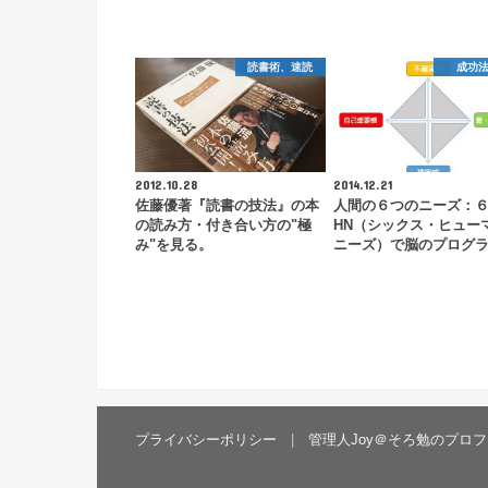
読書術、速読
成功
2012.10.28
2014.12.21
佐藤優著『読書の技法』の本
人間の６つのニーズ：
の読み方・付き合い方の"極
HN（シックス・ヒュー
み"を見る。
ニーズ）で脳のプログ
プライバシーポリシー
管理人Joy＠そろ勉のプロフ