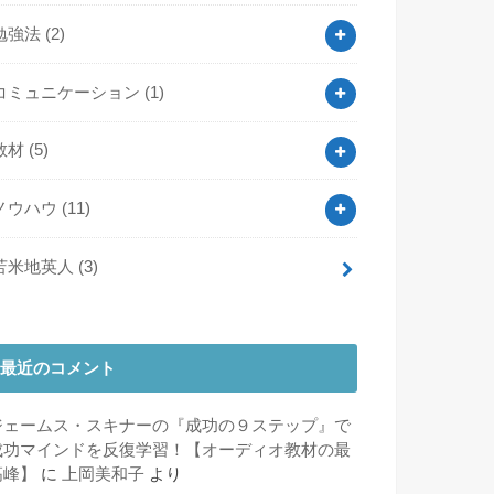
勉強法
(2)
コミュニケーション
(1)
教材
(5)
ノウハウ
(11)
苫米地英人
(3)
最近のコメント
ジェームス・スキナーの『成功の９ステップ』で
成功マインドを反復学習！【オーディオ教材の最
高峰】
に
上岡美和子
より