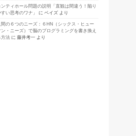
モンティホール問題の説明「直観は間違う！陥り
やすい思考のワナ」
に
ベイズ
より
人間の６つのニーズ：６HN（シックス・ヒュー
マン・ニーズ）で脳のプログラミングを書き換え
る方法
に
藤井考一
より