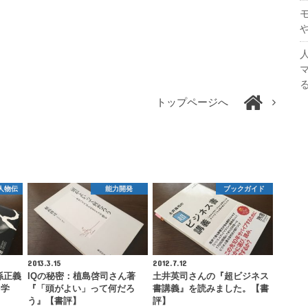
トップページへ
人物伝
能力開発
ブックガイド
2013.3.15
2012.7.12
孫正義
IQの秘密：植島啓司さん著
土井英司さんの『超ビジネス
を学
『「頭がよい」って何だろ
書講義』を読みました。【書
う』【書評】
評】